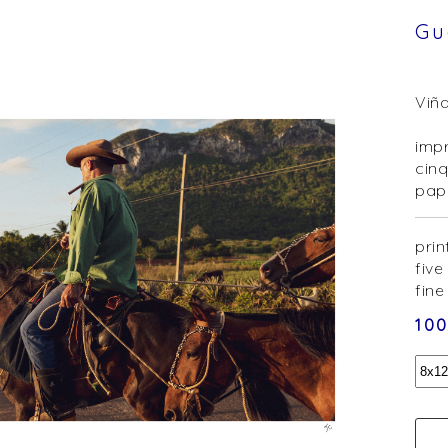
Gu
Viña
impr
cinq
papi
prin
five
fine
10