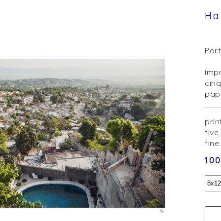
Ha
Port
impr
cinq
papi
prin
five
fine
10